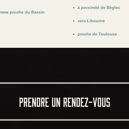
à proximité de Bègles
femme proche du Bassin
vers Libourne
proche de Toulouse
PRENDRE UN RENDEZ-VOUS