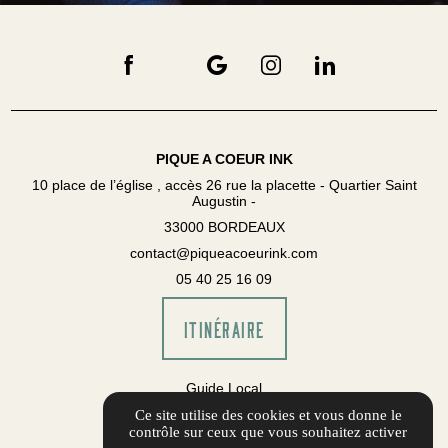
PIQUE A COEUR INK
10 place de l’église , accès 26 rue la placette - Quartier Saint
Augustin -
33000 BORDEAUX
contact@piqueacoeurink.com
05 40 25 16 09
ITINÉRAIRE
Guide Local
Informations complémentaires
Ce site utilise des cookies et vous donne le
contrôle sur ceux que vous souhaitez activer
Mentions légales