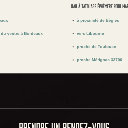
Bar à tatouage éphémère pour ma
eaux
à proximité de Bègles
 du ventre à Bordeaux
vers Libourne
proche de Toulouse
proche Mérignac 33700
PRENDRE UN RENDEZ-VOUS