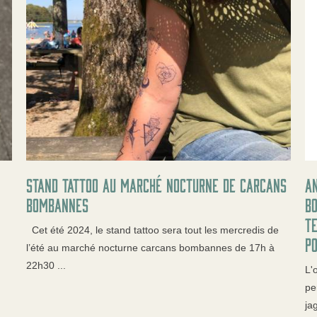
Stand tattoo au Marché nocturne de carcans
An
bombannes
B
te
Cet été 2024, le stand tattoo sera tout les mercredis de
po
l’été au marché nocturne carcans bombannes de 17h à
22h30 ...
L'
pe
ja